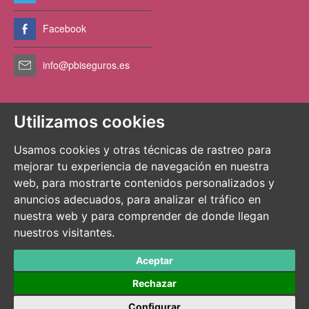
Facebook
info@pbiseguros.es
Utilizamos cookies
PBI Seguros es un especialista en seguros para negocios de
mascotas en España y cumple con la normativa de los servicios
Usamos cookies y otras técnicas de rastreo para
financieros de la Unión Europea. PBI Seguros es el nombre
mejorar tu experiencia de navegación en nuestra
operativo en España de LRMS Europe Limited, regulado por el
Banco Central Irlandés y permite operar en toda la Unión Europea.
web, para mostrarte contenidos personalizados y
anuncios adecuados, para analizar el tráfico en
Copyright © 2026 PBI Seguros™. Todos los Derechos Reservados
nuestra web y para comprender de donde llegan
nuestros visitantes.
Política de Privacidad
Aviso Legal
Mapa del sitio
Aceptar
Rechazar
Configurar