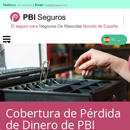
Teléfono:
|
Email:
911 23 05 35
info@pbiseguros.es
ES
﹀
Cobertura de Pérdida
de Dinero de PBI